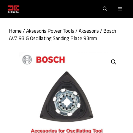
Skip
Men
to
content
Home
/
Aksesoris Power Tools
/
Aksesoris
/ Bosch
AVZ 93 G Oscillating Sanding Plate 93mm